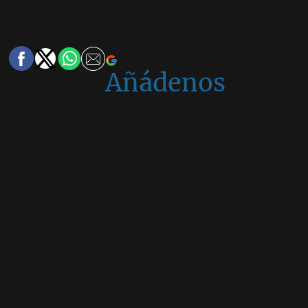
Añádenos
en
Google