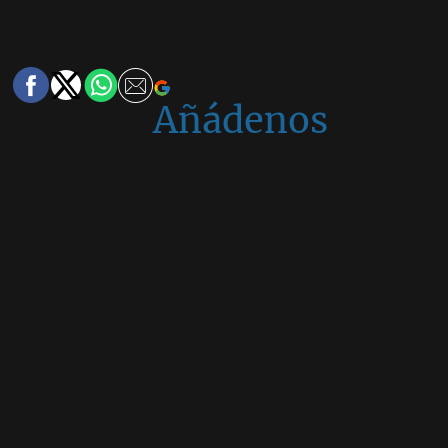
Añádenos
en
Google