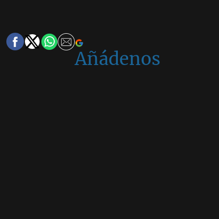
Añádenos
en
Google