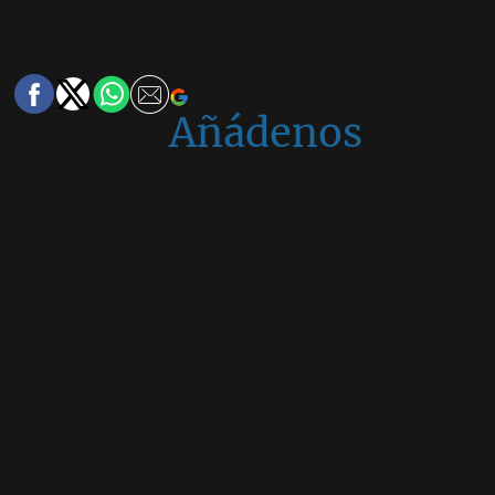
Añádenos
en
Google