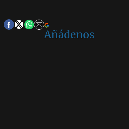
Añádenos
en
Google