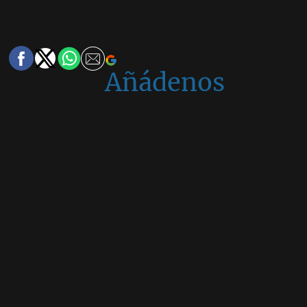
Añádenos
en
Google