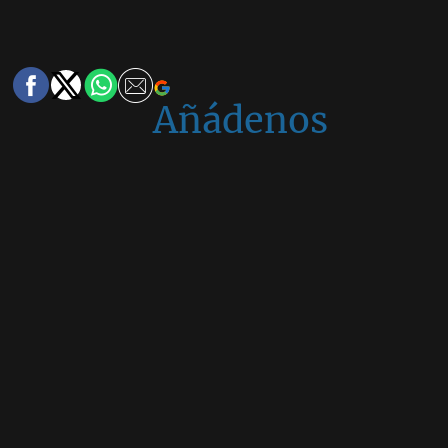
Añádenos
en
Google