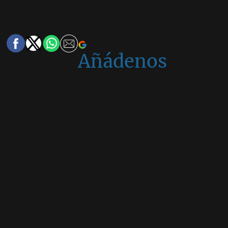
Añádenos
en
Google