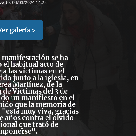
izado:
03/03/2024 14:28
Ver galería >
a manifestación se ha
 el habitual acto de
a las víctimas en el
do junto a la iglesia, en
erea Martínez, de la
 de Víctimas del 3 de
ído un manifiesto en el
nido que la memoria de
s "está muy viva, gracias
de años contra el olvido
cional que trató de
mponerse".