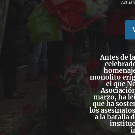
Actual
Antes de l
celebrado
homenaje 
monolito erigi
el que N
Asociación
marzo, ha le
que ha soste
los asesinato
a la batalla 
institu
i