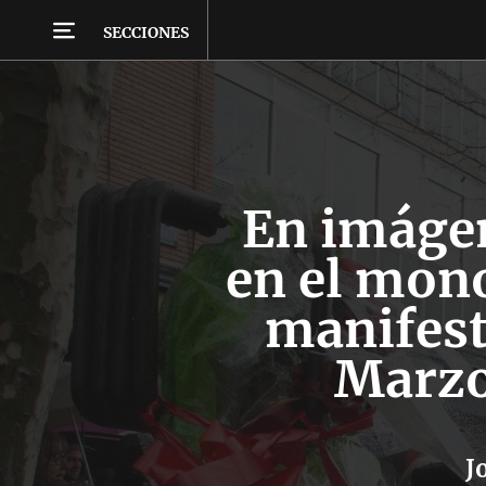
SECCIONES
En imáge
en el mono
manifest
Marzo
J