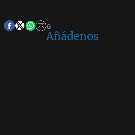
Añádenos
en
Google