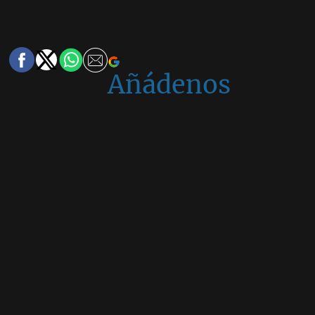
Añádenos
en
Google