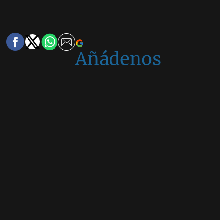
Añádenos
en
Google