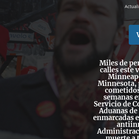
Actual
Miles de pe
calles este 
Minneapol
Minnesota,
cometidos
semanas en
Servicio de C
Aduanas de 
enmarcadas en
antiin
Administrac
muerte a t