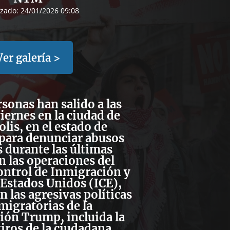
izado:
24/01/2026 09:08
Ver galería >
rsonas han salido a las
viernes en la ciudad de
is, en el estado de
 para
denunciar abusos
 durante las últimas
 las operaciones del
ontrol de Inmigración y
Estados Unidos (ICE)
,
 las agresivas políticas
migratorias de la
ión Trump, incluida la
iros de la ciudadana