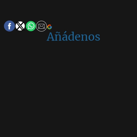
Añádenos
en
Google