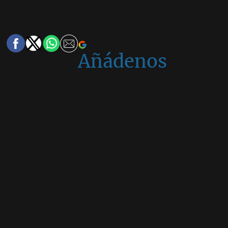
Añádenos
en
Google