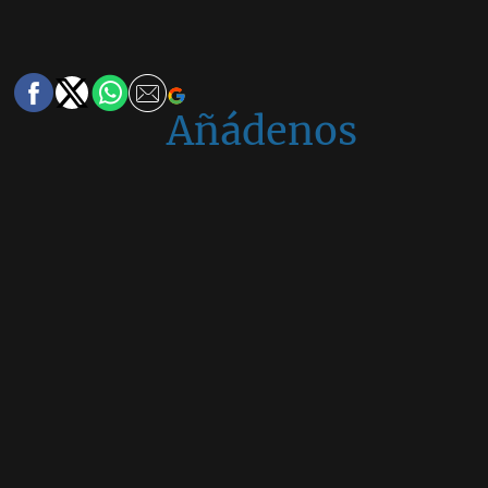
Añádenos
en
Google