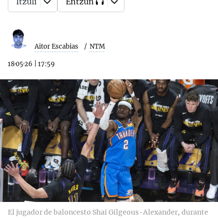
Itzuli
Entzun
Aitor Escabias
NTM
18·05·26
|
17:59
El jugador de baloncesto Shai Gilgeous-Alexander, durante