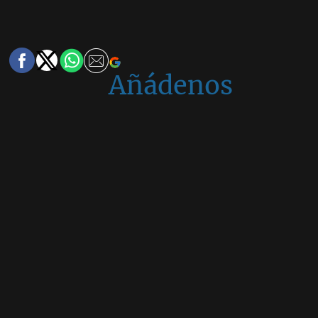
Añádenos
en
Google