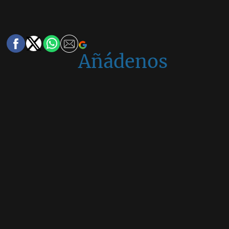
Añádenos
en
Google