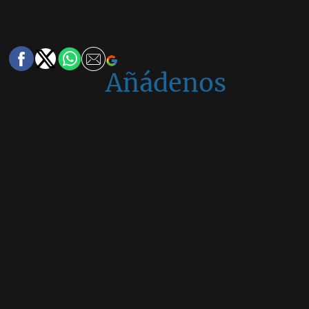
Añádenos
en
Google