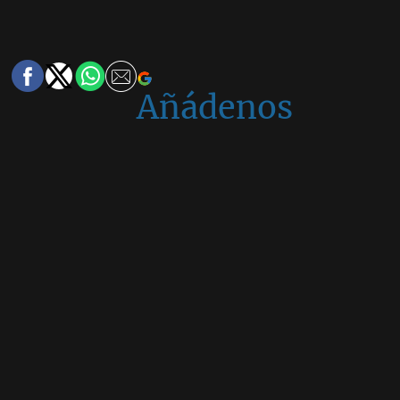
Añádenos
en
Google