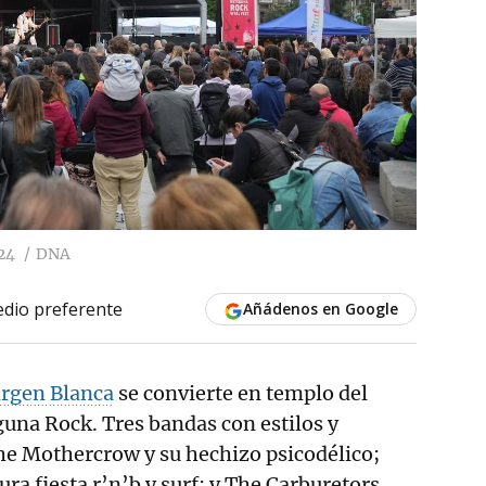
24
DNA
dio preferente
Añádenos en Google
irgen Blanca
se convierte en templo del
una Rock. Tres bandas con estilos y
he Mothercrow y su hechizo psicodélico;
ra fiesta r’n’b y surf; y The Carburetors,