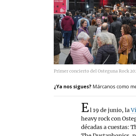
Primer concierto del Osteguna Rock 20
¿Ya nos sigues?
Márcanos como me
E
l 19 de junio, la
V
heavy rock con Osteg
décadas a cuestas: T
The Dustaphonics, pu