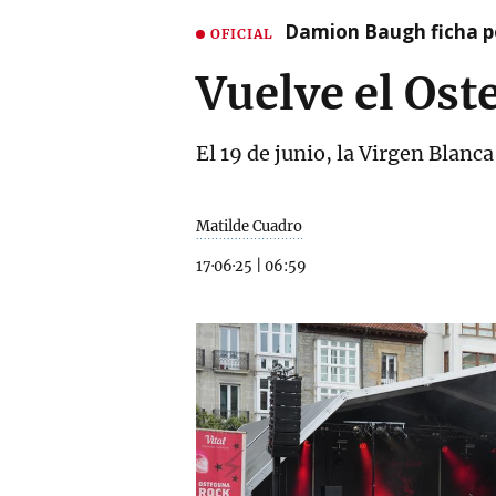
Damion Baugh ficha po
OFICIAL
Vuelve el Os
El 19 de junio, la Virgen Blan
Matilde Cuadro
17·06·25
|
06:59