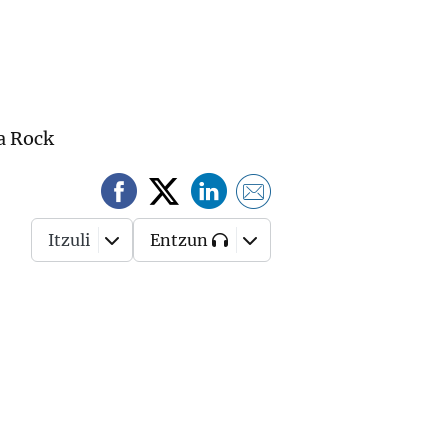
na Rock
Itzuli
Entzun