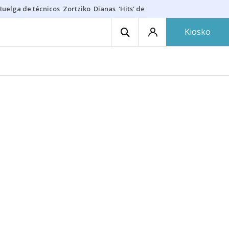
Huelga de técnicos
Zortziko
Dianas
'Hits' de las txarangas
Huelga de 
Kiosko