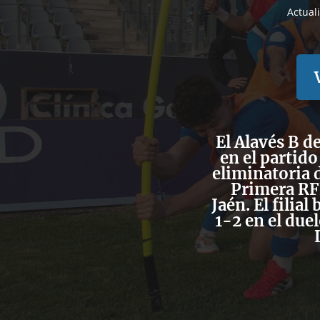
Actual
El Alavés B d
en el partido
eliminatoria d
Primera RFE
Jaén. El filia
1-2 en el duel