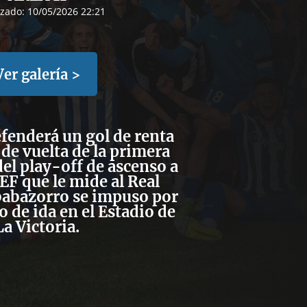
izado:
10/05/2026 22:21
Ver galería >
efenderá un gol de renta
 de vuelta de la primera
el play-off de ascenso a
F que le mide al Real
l babazorro se impuso por
o de ida en el Estadio de
La Victoria.