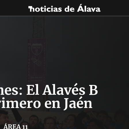
es: El Alavés B
rimero en Jaén
ÁREA 11