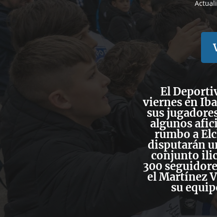
Actual
El Deporti
viernes en Iba
sus jugadores
algunos afic
rumbo a Elc
disputarán un
conjunto ili
300 seguidore
el Martínez 
su equip