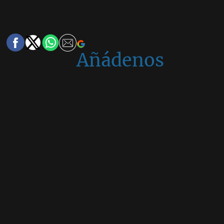
Añádenos
en
Google