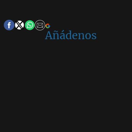
Añádenos
en
Google