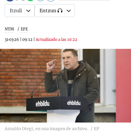
Itzuli
Entzun
NTM
EFE
31·03·26
|
09:12
|
Actualizado a las 10:22
Arnaldo Otegi, en una imagen de archivo.
EP