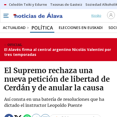
Celedón Txiki y Edurne
Txosnas de Gasteiz
Soziedad Alkoholi
Kiosko
POLÍTICA
ACTUALIDAD
ELECCIONES EN EUSKADI
SOC
OFICIAL
El Alavés firma al central argentino Nicolás Valentini por
tres temporadas
El Supremo rechaza una
nueva petición de libertad de
Cerdán y de anular la causa
Así consta en una batería de resoluciones que ha
dictado el instructor Leopoldo Puente