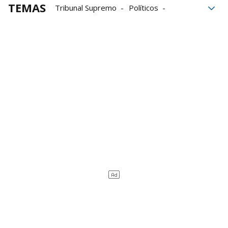
TEMAS
Tribunal Supremo
Políticos
La investigación
José Luis Ábalos
Comisiones