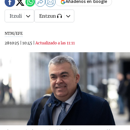
Añádenos en Google
Itzuli
Entzun
NTM/EFE
28·10·25
|
10:45
|
Actualizado a las 11:11