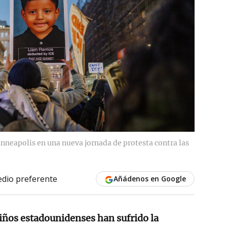
nneapolis en una nueva jornada de protesta contra las
dio preferente
Añádenos en Google
iños estadounidenses han sufrido la