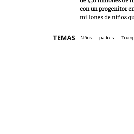
de 4,6 millones de 
con un progenitor en
millones de niños qu
TEMAS
Niños
padres
Trum