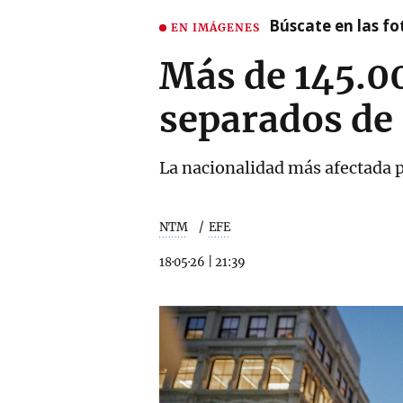
Búscate en las fot
EN IMÁGENES
Más de 145.0
separados de 
La nacionalidad más afectada p
NTM
EFE
18·05·26
|
21:39