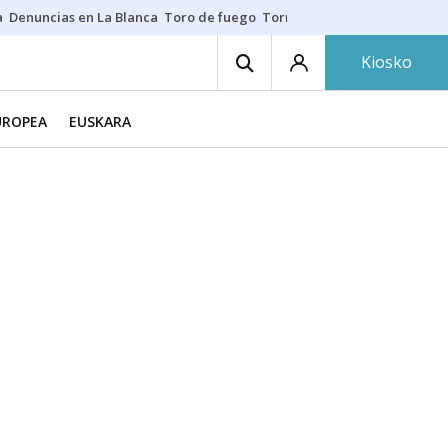
a
Denuncias en La Blanca
Toro de fuego
Tornike Shengelia
Youssouph
Kiosko
UROPEA
EUSKARA