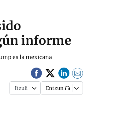
sido
egún informe
Trump es la mexicana
Itzuli
Entzun