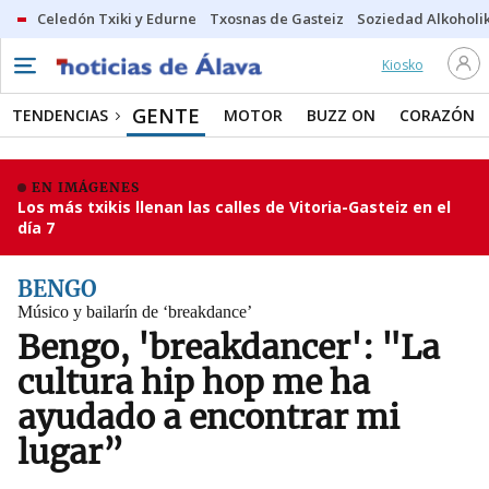
Celedón Txiki y Edurne
Txosnas de Gasteiz
Soziedad Alkoholi
Kiosko
GENTE
TENDENCIAS
MOTOR
BUZZ ON
CORAZÓN
EN IMÁGENES
Los más txikis llenan las calles de Vitoria-Gasteiz en el
día 7
BENGO
Músico y bailarín de ‘breakdance’
Bengo, 'breakdancer': "La
cultura hip hop me ha
ayudado a encontrar mi
lugar”