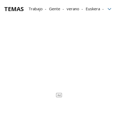
TEMAS
Trabajo
Gente
verano
Euskera
Cultura
premios
Eurovisión
bloque52