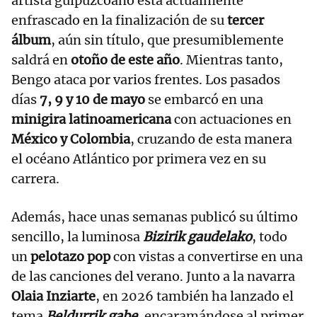
artista guipuzcoano está actualmente
enfrascado en la finalización de su
tercer
álbum
, aún sin título, que presumiblemente
saldrá en
otoño de este año
. Mientras tanto,
Bengo ataca por varios frentes. Los pasados
días
7, 9 y 10 de mayo
se embarcó en una
minigira latinoamericana
con actuaciones en
México y Colombia
, cruzando de esta manera
el océano Atlántico por primera vez en su
carrera.
Además, hace unas semanas publicó su último
sencillo, la luminosa
Bizirik gaudelako
, todo
un
pelotazo pop
con vistas a convertirse en una
de las canciones del verano. Junto a la navarra
Olaia Inziarte
, en 2026 también ha lanzado el
tema
Beldurrik gabe
, encaramándose al primer