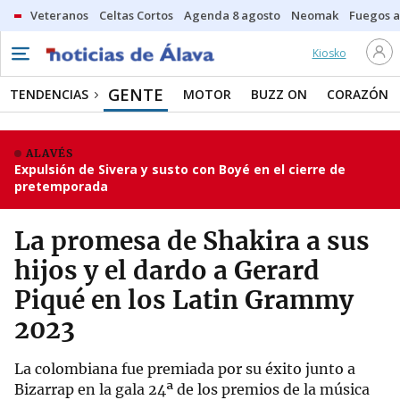
Veteranos
Celtas Cortos
Agenda 8 agosto
Neomak
Fuegos ar
Kiosko
GENTE
TENDENCIAS
MOTOR
BUZZ ON
CORAZÓN
ALAVÉS
Expulsión de Sivera y susto con Boyé en el cierre de
pretemporada
La promesa de Shakira a sus
hijos y el dardo a Gerard
Piqué en los Latin Grammy
2023
La colombiana fue premiada por su éxito junto a
Bizarrap en la gala 24ª de los premios de la música