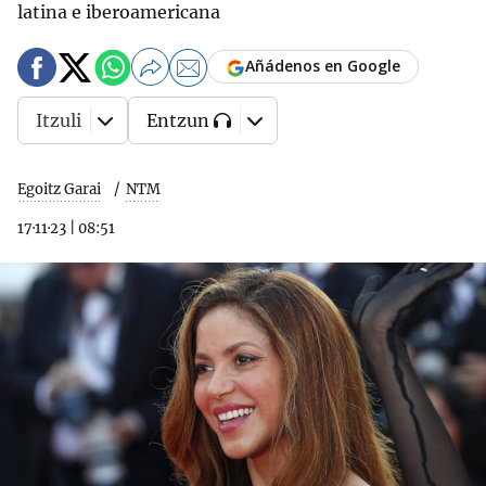
latina e iberoamericana
Añádenos en Google
Itzuli
Entzun
Egoitz Garai
NTM
17·11·23
|
08:51