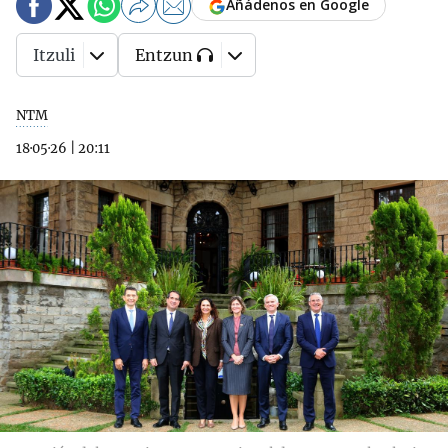
Añádenos en Google
Itzuli
Entzun
NTM
18·05·26
|
20:11