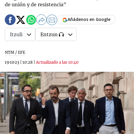
de unión y de resistencia"
Añádenos en Google
Itzuli
Entzun
NTM / EFE
19·10·23
|
10:28
|
Actualizado a las 10:40